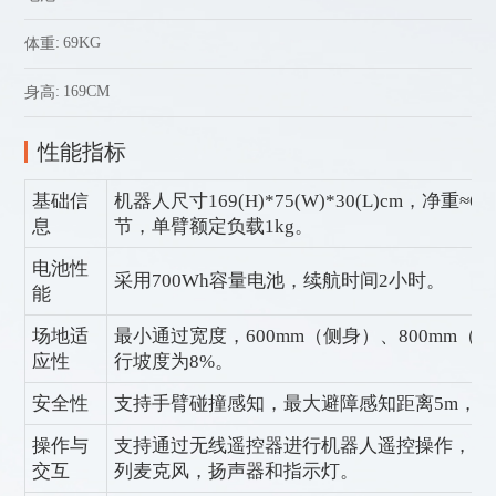
69KG
体重
169CM
身高
性能指标
基础信
机器人尺寸169(H)*75(W)*30(L)cm，净
息
节，单臂额定负载1kg。
电池性
采用700Wh容量电池，续航时间2小时。
能
场地适
最小通过宽度，600mm（侧身）、800mm（
应性
行坡度为8%。
安全性
支持手臂碰撞感知，最大避障感知距离5m，最
操作与
支持通过无线遥控器进行机器人遥控操作，面
交互
列麦克风，扬声器和指示灯。