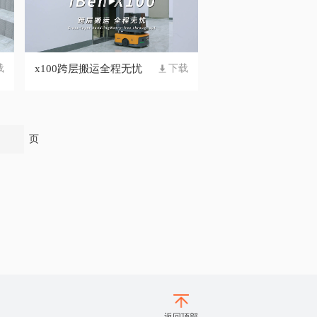
x100跨层搬运全程无忧
载
下载
页
返回顶部