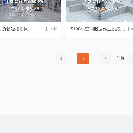
同负载轻松协同
X100小空间搬运作业挑战
下载
下
1
前往